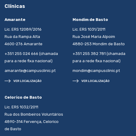
Clínicas
Amarante
Mondim de Basto
Lic. ERS 12089/2016
Lic. ERS 1031/2011
Rua da Rampa Alta
Rua José Maria Alpoim
4600-276 Amarante
4880-253 Mondim de Basto
+351 255 024 666 (chamada
+351 255 382 781 (chamada
para a rede fixa nacional)
para a rede fixa nacional)
amarante@campusclinic.pt
mondim@campusclinic.pt
VER LOCALIZAÇÃO
VER LOCALIZAÇÃO
Celorico de Basto
Lic. ERS 1032/2011
Rua dos Bombeiros Voluntários
4890-314 Fervença, Celorico
de Basto