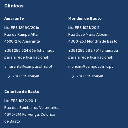
Clínicas
Amarante
Mondim de Basto
Lic. ERS 12089/2016
Lic. ERS 1031/2011
Rua da Rampa Alta
Rua José Maria Alpoim
4600-276 Amarante
4880-253 Mondim de Basto
+351 255 024 666 (chamada
+351 255 382 781 (chamada
para a rede fixa nacional)
para a rede fixa nacional)
amarante@campusclinic.pt
mondim@campusclinic.pt
VER LOCALIZAÇÃO
VER LOCALIZAÇÃO
Celorico de Basto
Lic. ERS 1032/2011
Rua dos Bombeiros Voluntários
4890-314 Fervença, Celorico
de Basto