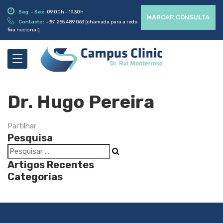
Seg. - Sex.
09.00h - 19.30h
MARCAR CONSULTA
Contacto:
+351 255 489 063 (chamada para a rede
fixa nacional)
Dr. Hugo Pereira
Partilhar:
Pesquisa
Artigos Recentes
Categorias