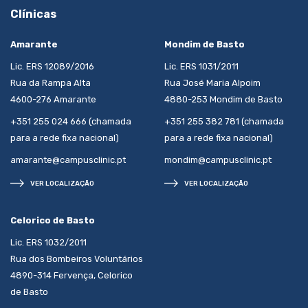
Clínicas
Amarante
Mondim de Basto
Lic. ERS 12089/2016
Lic. ERS 1031/2011
Rua da Rampa Alta
Rua José Maria Alpoim
4600-276 Amarante
4880-253 Mondim de Basto
+351 255 024 666 (chamada
+351 255 382 781 (chamada
para a rede fixa nacional)
para a rede fixa nacional)
amarante@campusclinic.pt
mondim@campusclinic.pt
VER LOCALIZAÇÃO
VER LOCALIZAÇÃO
Celorico de Basto
Lic. ERS 1032/2011
Rua dos Bombeiros Voluntários
4890-314 Fervença, Celorico
de Basto