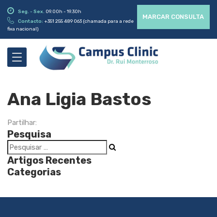
Seg. - Sex.
09.00h - 19.30h
MARCAR CONSULTA
Contacto:
+351 255 489 063 (chamada para a rede
fixa nacional)
Ana Ligia Bastos
Partilhar:
Pesquisa
Artigos Recentes
Categorias